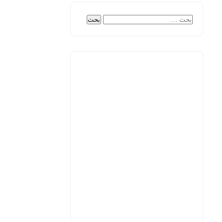
البحث
عن: