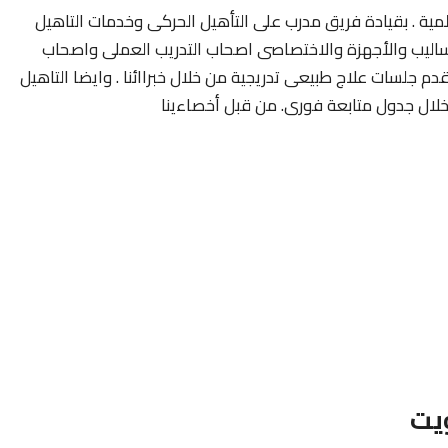
ية . بقيادة فريق مدرب على التأهيل الحركى وخدمات التاهيل
اساليب والأجهزة والاختصاصى اصحاب التدريب العملى واصحاب
دم جلسات علاج طبيعى تدريجية من خلال خبراائنا . وايضا التاهيل
 خلال جدول متابعة فورى. من قبل أخصاءينا
يت