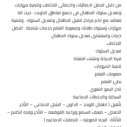
من خلال افضل اخصائيات واخصائى التخاطب وتنمية مهارات
وتعديل سلوك الاطفال فى جميع مناطق الكويت . حيث اننا
نتعاقد مع اكبر مراكز تاهيل الاطفال وتعديل السلوك . وتنمية
مهارات وسلوك طفلك وصعوبة التعلم خدمات شاملة . افضل
خبرات واستشارى تعديل سلوك الاطفال
التخاطب
تعديل السلوك
فرط الحركة وتشتت الانتباة
تنمية المهارات
صعوبات التعلم
بطئ التعلم
تاخر النمو اللغوي
السكتة والجلطات الدماغية
تأهيل ( اطفال التوحد – الداون – الشلل الدماغى – التأخر
الذهنى – ضعف السمع وزراعه القوقعه – التأخر وقله الكلام –
التأتأة- البحه الصوتيه – الاصابات الدماغيه )