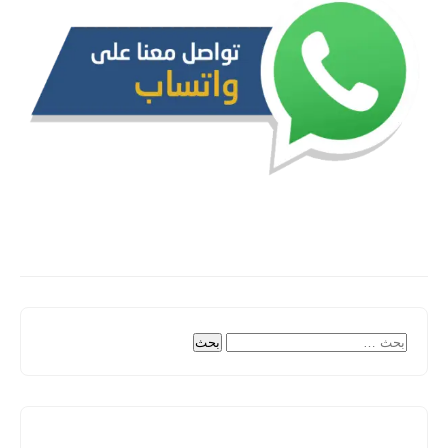
البحث
عن: