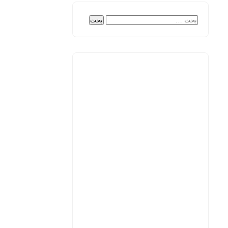
البحث
عن: