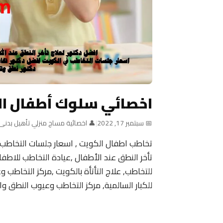
اخصائي سلوك أطفال ا
📅 سبتمبر 17, 2022
|
👤 اخصائية مساج منزلي تأهيل بدنى
تخاطب اطفال الكويت , اسعار جلسات التخاطب
للتخاطب, علاج التأتأة بالكويت ,مركز التخاطب 
للكبار السالمية, مركز التخاطب وعيوب النطق وال