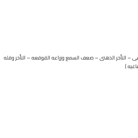
غى – التأخر الذهنى – ضعف السمع وزراعه القوقعه – التأخر وقله
اغيه )