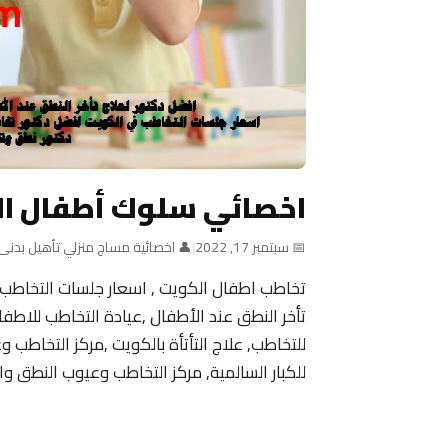
اخصائي سلوك أطفال ا
📅 سبتمبر 17, 2022
|
👤 اخصائية مساج منزلي تأهيل بدنى
تخاطب اطفال الكويت , اسعار جلسات التخاطب
للتخاطب, علاج التأتأة بالكويت ,مركز التخاطب 
للكبار السالمية, مركز التخاطب وعيوب النطق وال