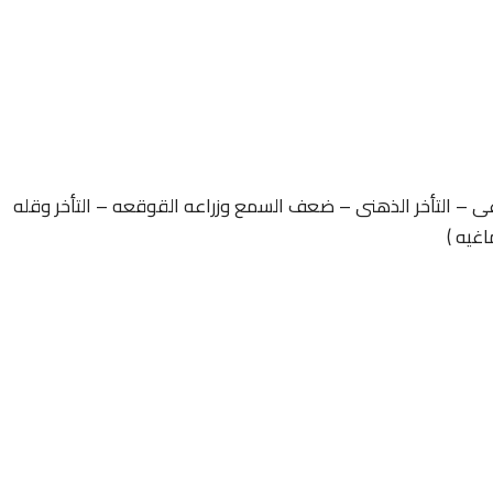
غى – التأخر الذهنى – ضعف السمع وزراعه القوقعه – التأخر وقله
اغيه )