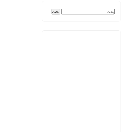
البحث
عن: