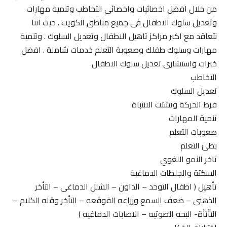
من خلال افضل اخصائيات واخصائى التخاطب وتنمية مهارات
وتعديل سلوك الاطفال فى جميع مناطق الكويت . حيث اننا
نتعاقد مع اكبر مراكز تاهيل الاطفال وتعديل السلوك . وتنمية
مهارات وسلوك طفلك وصعوبة التعلم خدمات شاملة . افضل
خبرات واستشارى تعديل سلوك الاطفال
التخاطب
تعديل السلوك
فرط الحركة وتشتت الانتباة
تنمية المهارات
صعوبات التعلم
بطئ التعلم
تاخر النمو اللغوي
السكتة والجلطات الدماغية
تأهيل ( اطفال التوحد – الداون – الشلل الدماغى – التأخر
الذهنى – ضعف السمع وزراعه القوقعه – التأخر وقله الكلام –
التأتأة- البحه الصوتيه – الاصابات الدماغيه )