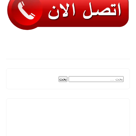
البحث
عن: