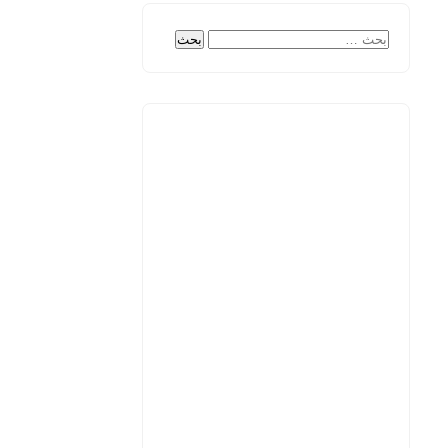
البحث
عن: