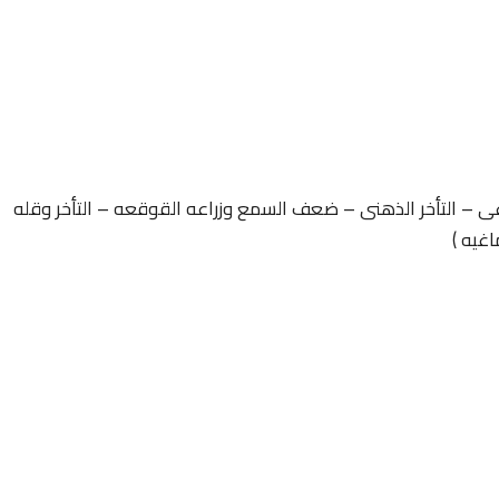
غى – التأخر الذهنى – ضعف السمع وزراعه القوقعه – التأخر وقله
اغيه )