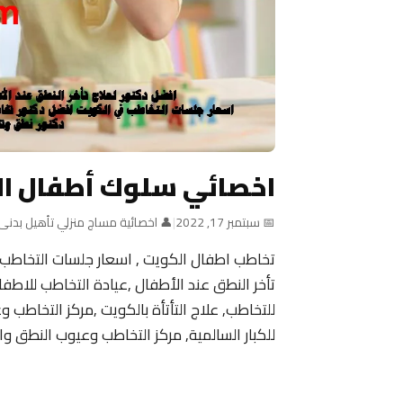
اخصائي سلوك أطفال ا
📅 سبتمبر 17, 2022
|
👤 اخصائية مساج منزلي تأهيل بدنى
تخاطب اطفال الكويت , اسعار جلسات التخاطب
للتخاطب, علاج التأتأة بالكويت ,مركز التخاطب 
للكبار السالمية, مركز التخاطب وعيوب النطق وال