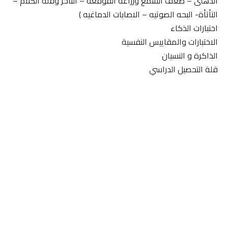
الذهنى – ضعف السمع وزراعه القوقعه – التأخر وقله الكلام –
التأتأة- البحه الصوتيه – الاصابات الدماغيه )
اختبارات الذكاء
الاختبارات والمقاييس النفسية
الذاكرة و النسيان
قلة التحصيل الدراسي