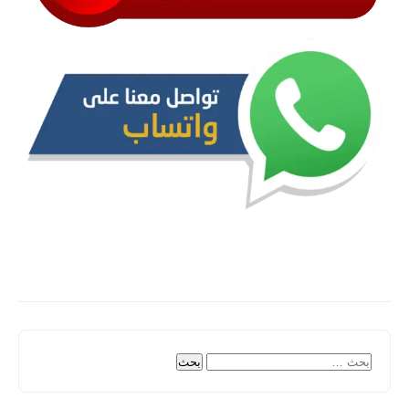
البحث
عن: