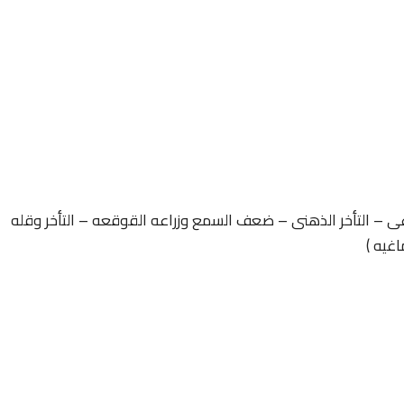
غى – التأخر الذهنى – ضعف السمع وزراعه القوقعه – التأخر وقله
اغيه )