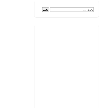
البحث
عن: