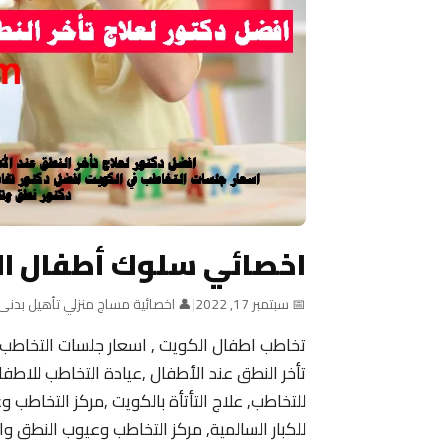
اخصائي سلوك أطفال ا
📅 سبتمبر 17, 2022
|
👤 اخصائية مساج منزلي تأهيل بدنى
تخاطب اطفال الكويت , اسعار جلسات التخاطب
للتخاطب, علاج التأتأة بالكويت ,مركز التخاطب 
للكبار السالمية, مركز التخاطب وعيوب النطق وال