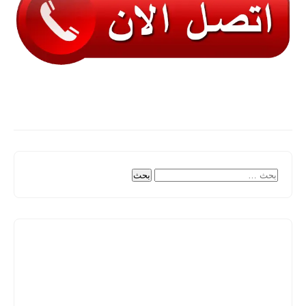
البحث
عن: