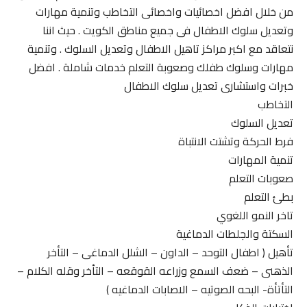
من خلال افضل اخصائيات واخصائى التخاطب وتنمية مهارات
وتعديل سلوك الاطفال فى جميع مناطق الكويت . حيث اننا
نتعاقد مع اكبر مراكز تاهيل الاطفال وتعديل السلوك . وتنمية
مهارات وسلوك طفلك وصعوبة التعلم خدمات شاملة . افضل
خبرات واستشارى تعديل سلوك الاطفال
التخاطب
تعديل السلوك
فرط الحركة وتشتت الانتباة
تنمية المهارات
صعوبات التعلم
بطئ التعلم
تاخر النمو اللغوي
السكتة والجلطات الدماغية
تأهيل ( اطفال التوحد – الداون – الشلل الدماغى – التأخر
الذهنى – ضعف السمع وزراعه القوقعه – التأخر وقله الكلام –
التأتأة- البحه الصوتيه – الاصابات الدماغيه )