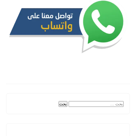
البحث
عن: