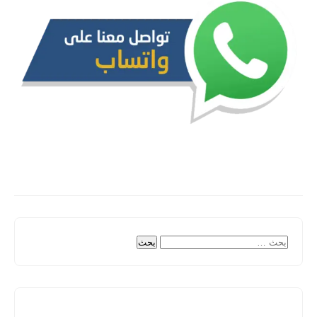
البحث
عن: