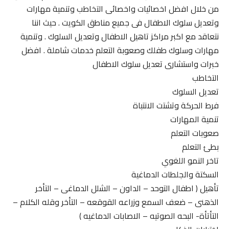
من خلال افضل اخصائيات واخصائى التخاطب وتنمية مهارات
وتعديل سلوك الاطفال فى جميع مناطق الكويت . حيث اننا
نتعاقد مع اكبر مراكز تاهيل الاطفال وتعديل السلوك . وتنمية
مهارات وسلوك طفلك وصعوبة التعلم خدمات شاملة . افضل
خبرات واستشارى تعديل سلوك الاطفال
التخاطب
تعديل السلوك
فرط الحركة وتشتت الانتباة
تنمية المهارات
صعوبات التعلم
بطئ التعلم
تاخر النمو اللغوي
السكتة والجلطات الدماغية
تأهيل ( اطفال التوحد – الداون – الشلل الدماغى – التأخر
الذهنى – ضعف السمع وزراعه القوقعه – التأخر وقله الكلام –
التأتأة- البحه الصوتيه – الاصابات الدماغيه )