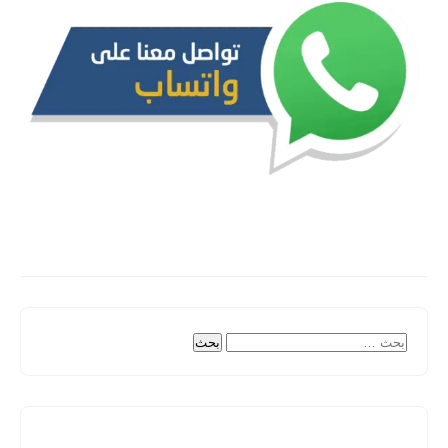
البحث
عن: