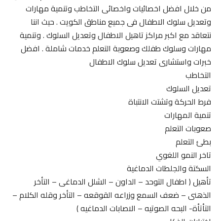
من خلال افضل اخصائيات واخصائى التخاطب وتنمية مهارات
وتعديل سلوك الاطفال فى جميع مناطق الكويت . حيث اننا
نتعاقد مع اكبر مراكز تاهيل الاطفال وتعديل السلوك . وتنمية
مهارات وسلوك طفلك وصعوبة التعلم خدمات شاملة . افضل
خبرات واستشارى تعديل سلوك الاطفال
التخاطب
تعديل السلوك
فرط الحركة وتشتت الانتباة
تنمية المهارات
صعوبات التعلم
بطئ التعلم
تاخر النمو اللغوي
السكتة والجلطات الدماغية
تأهيل ( اطفال التوحد – الداون – الشلل الدماغى – التأخر
الذهنى – ضعف السمع وزراعه القوقعه – التأخر وقله الكلام –
التأتأة- البحه الصوتيه – الاصابات الدماغيه )