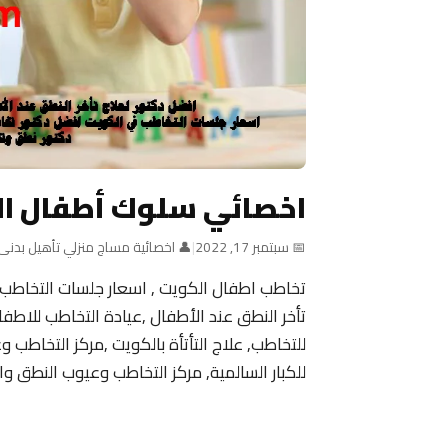
اخصائي سلوك أطفال ا
📅 سبتمبر 17, 2022
|
👤 اخصائية مساج منزلي تأهيل بدنى
تخاطب اطفال الكويت , اسعار جلسات التخاطب
للتخاطب, علاج التأتأة بالكويت ,مركز التخاطب 
للكبار السالمية, مركز التخاطب وعيوب النطق وال