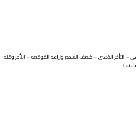
غى – التأخر الذهنى – ضعف السمع وزراعه القوقعه – التأخر وقله
اغيه )