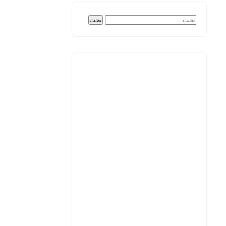
البحث
عن: