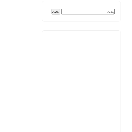
البحث
عن: