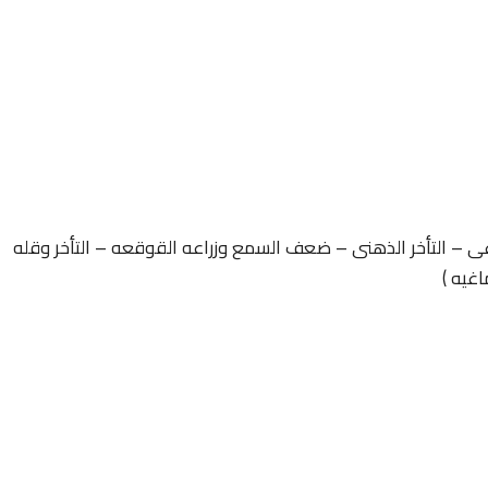
غى – التأخر الذهنى – ضعف السمع وزراعه القوقعه – التأخر وقله
اغيه )