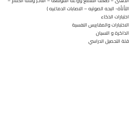
الذهنى – ضعف السمع وزراعه القوقعه – التأخر وقله الكلام –
التأتأة- البحه الصوتيه – الاصابات الدماغيه )
اختبارات الذكاء
الاختبارات والمقاييس النفسية
الذاكرة و النسيان
قلة التحصيل الدراسي