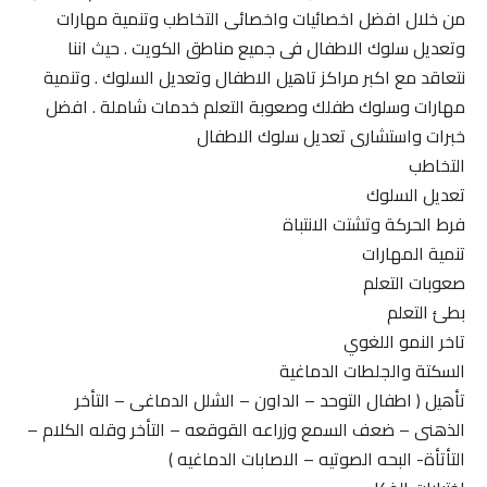
من خلال افضل اخصائيات واخصائى التخاطب وتنمية مهارات
وتعديل سلوك الاطفال فى جميع مناطق الكويت . حيث اننا
نتعاقد مع اكبر مراكز تاهيل الاطفال وتعديل السلوك . وتنمية
مهارات وسلوك طفلك وصعوبة التعلم خدمات شاملة . افضل
خبرات واستشارى تعديل سلوك الاطفال
التخاطب
تعديل السلوك
فرط الحركة وتشتت الانتباة
تنمية المهارات
صعوبات التعلم
بطئ التعلم
تاخر النمو اللغوي
السكتة والجلطات الدماغية
تأهيل ( اطفال التوحد – الداون – الشلل الدماغى – التأخر
الذهنى – ضعف السمع وزراعه القوقعه – التأخر وقله الكلام –
التأتأة- البحه الصوتيه – الاصابات الدماغيه )