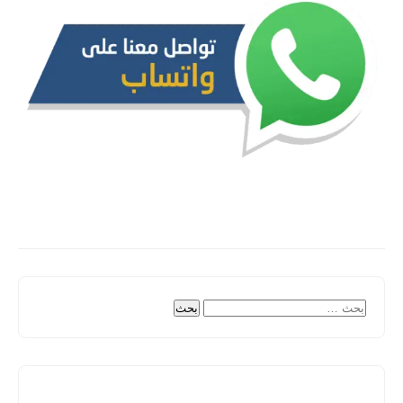
البحث
عن: