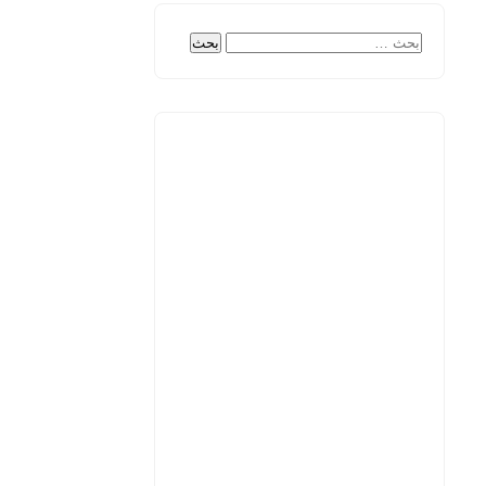
البحث
عن: