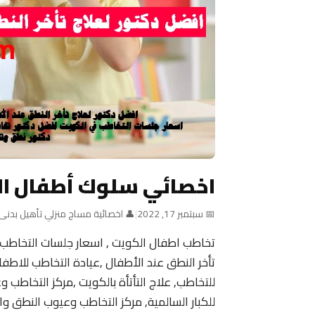
اخصائي سلوك أطفال ا
📅 سبتمبر 17, 2022
|
👤 اخصائية مساج منزلي تأهيل بدنى
تخاطب اطفال الكويت , اسعار جلسات التخاطب
للتخاطب, علاج التأتأة بالكويت ,مركز التخاطب 
للكبار السالمية, مركز التخاطب وعيوب النطق وال