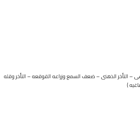
غى – التأخر الذهنى – ضعف السمع وزراعه القوقعه – التأخر وقله
اغيه )