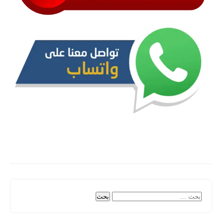
البحث
عن: