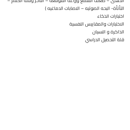
الذهنى – ضعف السمع وزراعه القوقعه – التأخر وقله الكلام –
التأتأة- البحه الصوتيه – الاصابات الدماغيه )
اختبارات الذكاء
الاختبارات والمقاييس النفسية
الذاكرة و النسيان
قلة التحصيل الدراسي